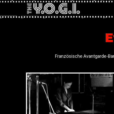
E
Französische Avantgarde-Ban